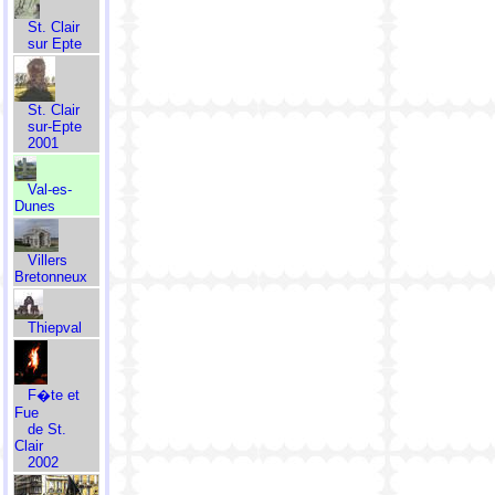
St. Clair
sur Epte
St. Clair
sur-Epte
2001
Val-es-
Dunes
Villers
Bretonneux
Thiepval
F�te et
Fue
de St.
Clair
2002