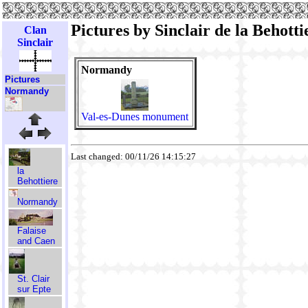
Pictures by Sinclair de la Behotti
Clan
Sinclair
Normandy
Pictures
Normandy
Val-es-Dunes monument
Last changed: 00/11/26 14:15:27
la
Behottiere
Normandy
Falaise
and Caen
St. Clair
sur Epte